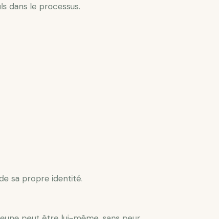
s dans le processus.
de sa propre identité.
 jeune peut être lui-même, sans peur