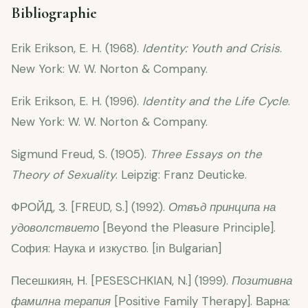
Bibliographie
Erik Erikson, E. H. (1968).
Identity: Youth and Crisis
.
New York: W. W. Norton & Company.
Erik Erikson, E. H. (1996).
Identity and the Life Cycle
.
New York: W. W. Norton & Company.
Sigmund Freud, S. (1905).
Three Essays on the
Theory of Sexuality
. Leipzig: Franz Deuticke.
ФРОЙД, З. [FREUD, S.] (1992).
Отвъд принципа на
удоволствието
[Beyond the Pleasure Principle].
София: Наука и изкуство. [in Bulgarian]
Песешкиян, Н. [PESESCHKIAN, N.] (1999).
Позитивна
фамилна терапия
[Positive Family Therapy]. Варна: